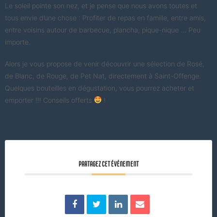
Le soleil pointe son nez, et je pense que nous avons toutes et
tous envie d’une chose : Profiter de repas en famille, entre amis,
entre voisins autour de barbecue, plancha, pique-nique … Peu
importe.
Alors je vous propose de venir découvrir une sélection de Rosé,
de Blanc, de Rouge, de Pet Nat, directement à Saint-Offenge.
Quelques bouteilles en dégustation, vous pourrez acheter et
emporter !!! Conseils offerts
!
PARTAGEZ CET ÉVÉNEMENT