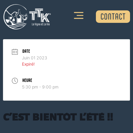
CONTACT
DATE
Juin 01 2023
Expiré!
HEURE
5:30 pm - 9:00 pm
C’est bientôt l’été !!