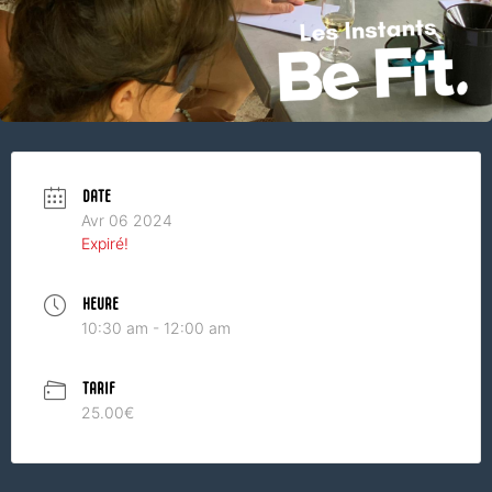
DATE
Avr 06 2024
Expiré!
HEURE
10:30 am - 12:00 am
TARIF
25.00€