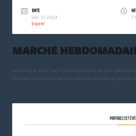
DATE
HE
Déc 21 2024
7:
Expiré!
Marché Hebdomadair
Retrouvez le Wine Truck TTK la Vigne et la vie pour cette dern
l’occasion de faire vos derniers cadeaux ainsi que de prévoir vo
PARTAGEZ CET ÉV