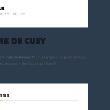
URE
00 am - 1:00 pm
e de Cusy
ière date de l’année 2024, et a quelques jours de Noël,
s vins pour votre table des fêtes !!!
ÉNEMENT