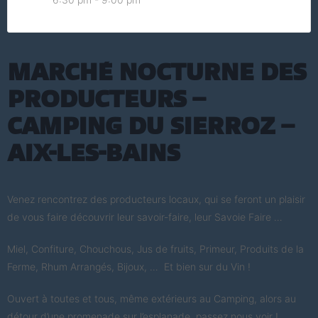
Marché Nocturne des
Producteurs –
Camping du Sierroz –
Aix-les-bains
Venez rencontrez des producteurs locaux, qui se feront un plaisir
de vous faire découvrir leur savoir-faire, leur Savoie Faire …
Miel, Confiture, Chouchous, Jus de fruits, Primeur, Produits de la
Ferme, Rhum Arrangés, Bijoux, … Et bien sur du Vin !
Ouvert à toutes et tous, même extérieurs au Camping, alors au
détour d’une promenade sur l’esplanade, passez nous voir !