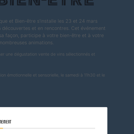
Bien-être
ue et Bien-être s’installe les 23 et 24 mars
 découvertes et en rencontres. Cet événement
a façon, participe à votre bien-être et à votre
s nombreuses animations.
er une dégustation vente de vins sélectionnés et
on émotionnelle et sensorielle, le samedi à 11h30 et le
ÉNEMENT