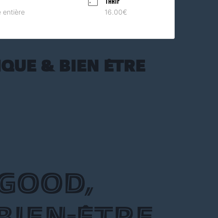
TARIF
 entière
16.00€
ique & Bien Être
 Good,