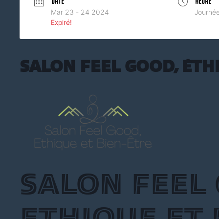
DATE
HEURE
Mar 23 - 24 2024
Journée
Expiré!
Salon Feel Good, Éth
Salon Feel