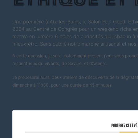
Ethique et 
Une première à Aix-les-Bains, le Salon Feel Good, Ethiq
2024 au Centre de Congrès pour un weekend riche en
mettra en lumière 6 pôles de curiosités qui, chacun à s
mieux-être. Sans oublié notre marché artisanal et no
A cette occasion, je serai notamment présent pour vous propos
respectueux du vivants, de Savoie, et d’Ailleurs.
Je proposerai aussi deux ateliers de découverte de la dégustati
dimanche à 11h30, pour une durée de 45 minutes
PARTAGEZ CET ÉV